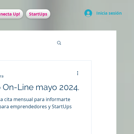
Inicia sesión
necta Up!
StartUps
ura
p On-Line mayo 2024.
 cita mensual para informarte
 para emprendedores y StartUps