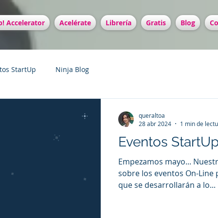
! Accelerator
Acelérate
Librería
Gratis
Blog
Co
tos StartUp
Ninja Blog
queraltoa
28 abr 2024
1 min de lect
Eventos StartU
Empezamos mayo... Nuestra
sobre los eventos On-Line
que se desarrollarán a lo...