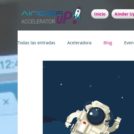
Inicio
Ainder Up
Todas las entradas
Aceleradora
Blog
Even