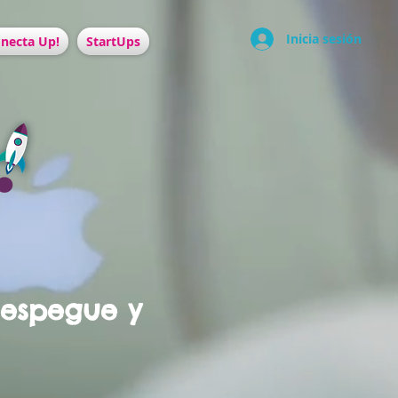
Inicia sesión
necta Up!
StartUps
despegue y