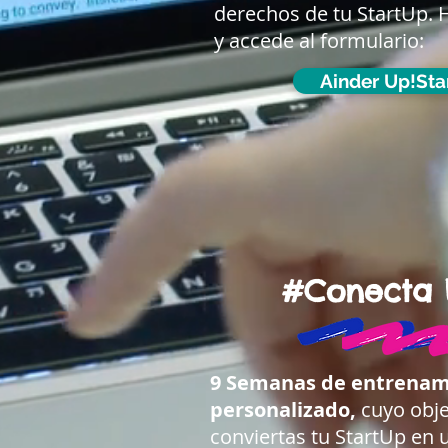
derechos de tu StartUp. H
y accede al formulario:
Ainder Up!Sta
#Conecta 
9 Semanas de entrenam
personalizado,
cuyo obje
conviertas tu StartUp en