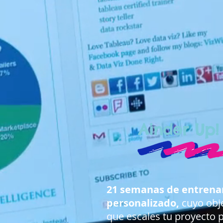
Ainder Up!
21 semanas de entren
personalizado,
cuyo obje
que escales tu proyecto 