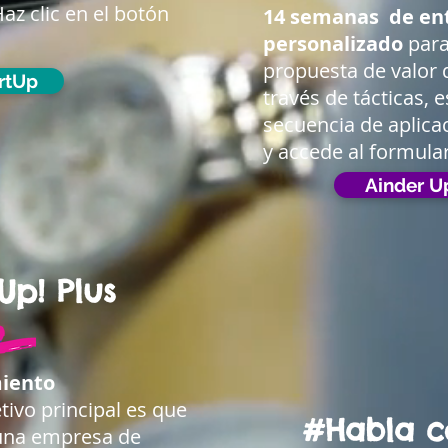
az clic en el botón
14 semanas
de en
personalizado
para
propuesta de valor
rtUp
través de tácticas, 
secuencia de aplicac
y accede al formular
Ainder 
Up! Plus
iento
tivo principal es que
#Habla c
 una empresa de