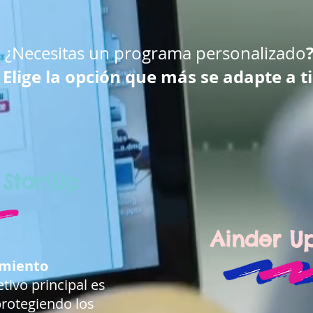
¿Necesitas un programa personalizado
Elige la opción que más se adapte a ti
 StartUp
Ainder U
amiento
tivo principal es
protegiendo los