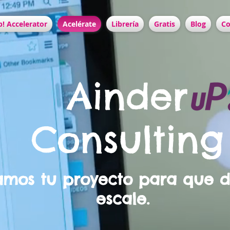
! Accelerator
Acelérate
Librería
Gratis
Blog
Co
Ainder
Consulting
amos tu proyecto para que 
escale.