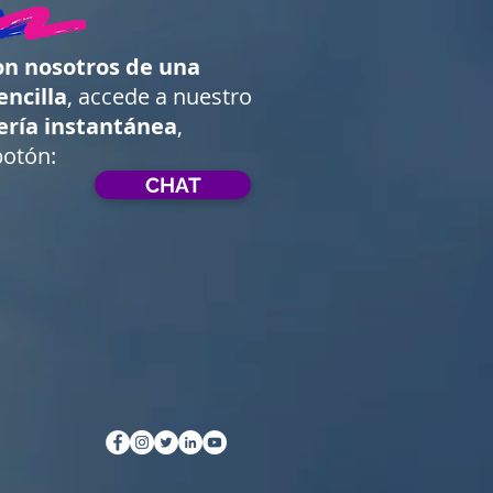
on nosotros de una
ncilla
, accede a nuestro
ría instantánea
,
botón:
CHAT