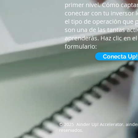
primer nivel. Cómo captar
conectar con tu inversor 
el tipo de operación que 
son una de las tantas act
aprenderás. Haz clic en el
formulario:
Conecta Up!
© 2025 Ainder Up! Accelerator. ainde
reservados.