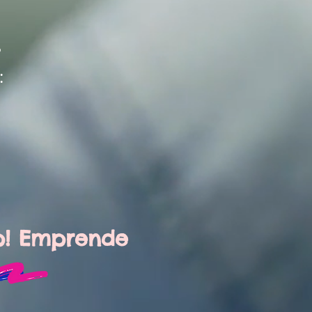
?
:
p! Emprende