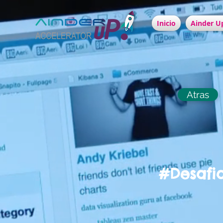
Inicio
Ainder Up
Atras
#Desafi