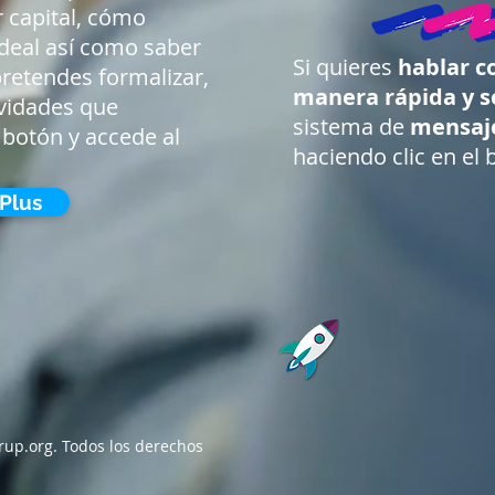
 capital, cómo
ideal así como saber
Si quieres
hablar c
pretendes formalizar,
manera rápida y se
ividades que
sistema de
mensaje
 botón y accede al
haciendo clic en el 
Plus
rup.org. Todos los derechos