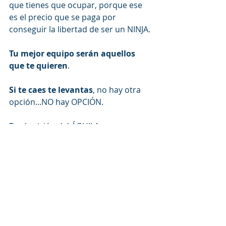
que tienes que ocupar, porque ese 
es el precio que se paga por 
conseguir la libertad de ser un NINJA.
Tu mejor equipo serán aquellos 
que te quieren
.
Si te caes te levantas
, no hay otra 
opción...NO hay OPCIÓN.
Ten la visión del ÁGUILA.
Sé astuto como el ZORRO.
Ruge como el LEÓN.
¿Estás preparado para ser Ninja?
Ya disponible: 
Tu visibilidad 
importa si quieres crecer.