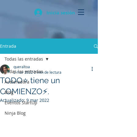
Inicia sesión
Entrada
Todas las entradas
queraltoa
Todas las entradas
2 mar 2022
2 min de lectura
TODO⭐ tiene un
Aceleradora
COMIENZO⚡.
Blog
Actualizado:
9 mar 2022
Eventos StartUp
Ninja Blog