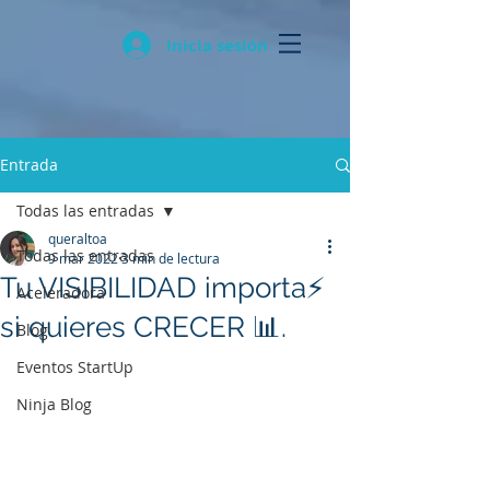
Inicia sesión
Entrada
Todas las entradas
queraltoa
Todas las entradas
9 mar 2022
3 min de lectura
Tu VISIBILIDAD importa⚡
Aceleradora
si quieres CRECER 📊.
Blog
Eventos StartUp
Ninja Blog