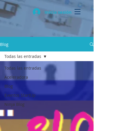
Inicia sesión
Blog
Todas las entradas
Todas las entradas
Aceleradora
Blog
Eventos StartUp
Ninja Blog