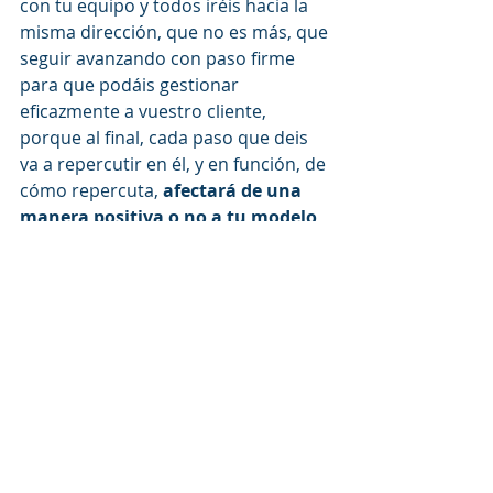
con tu equipo y todos iréis hacia la 
misma dirección, que no es más, que 
seguir avanzando con paso firme 
para que podáis gestionar 
eficazmente a vuestro cliente, 
porque al final, cada paso que deis 
va a repercutir en él, y en función, de 
cómo repercuta, 
afectará de una 
manera positiva o no a tu modelo 
de negocio, donde se incluye tu 
propuesta de valor.
#IDEACLAVE
: Tu propuesta de valor 
lleva implícitamente una gestión 
eficaz del cliente.
 Y eso hay que cuidarlo. 
Pero recuerda: