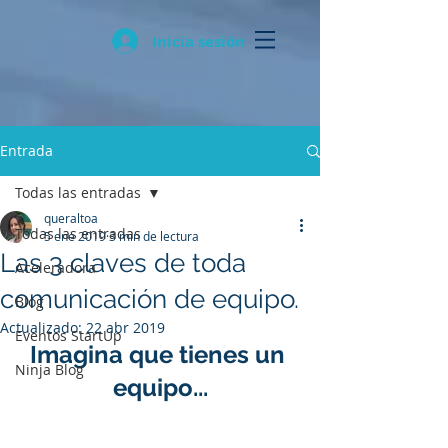
Inicia sesión
Entrada
Todas las entradas
queraltoa
Todas las entradas
5 ene 2019
3 min de lectura
Las 3 claves de toda
Aceleradora
comunicación de equipo.
Blog
Actualizado:
22 abr 2019
Eventos StartUp
Imagina que tienes un 
Ninja Blog
equipo...